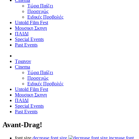
Cinema
Τώρα Παίζει
Προσεχώς
Ειδικές Προβολές
Untold Film Fest
Μουσικη Σκηνη
ΠΑΙΔΙ
Special Events
Past Events
Τριανον
Cinema
Τώρα Παίζει
Προσεχώς
Ειδικές Προβολές
Untold Film Fest
Μουσικη Σκηνη
ΠΑΙΔΙ
Special Events
Past Events
Avant-Drag!
font size
decrease font size
increase font